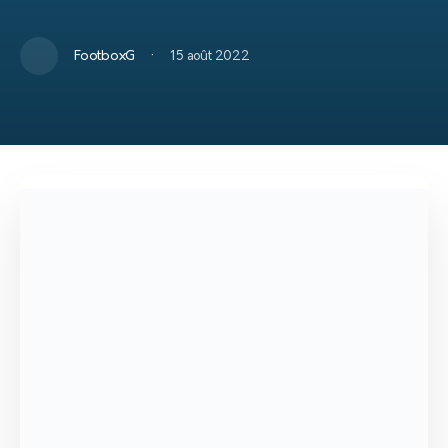
·
FootboxG
15 août 2022